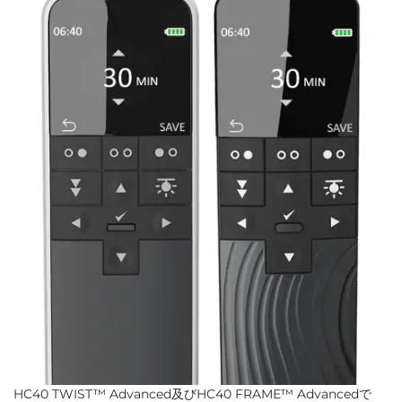
HC40 TWIST™ Advanced及びHC40 FRAME™ Advancedで