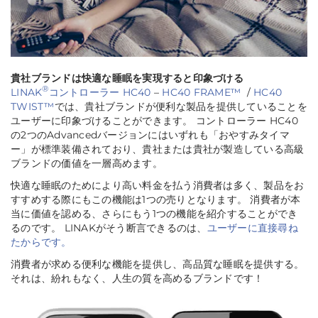
貴社ブランドは快適な睡眠を実現すると印象づける
®
LINAK
コントローラー HC40
–
HC40 FRAME™
/
HC40
TWIST™
では、貴社ブランドが便利な製品を提供していることを
ユーザーに印象づけることができます。 コントローラー HC40
の2つのAdvancedバージョンにはいずれも「おやすみタイマ
ー」が標準装備されており、貴社または貴社が製造している高級
ブランドの価値を一層高めます。
快適な睡眠のためにより高い料金を払う消費者は多く、製品をお
すすめする際にもこの機能は1つの売りとなります。 消費者が本
当に価値を認める、さらにもう1つの機能を紹介することができ
るのです。 LINAKがそう断言できるのは、
ユーザーに直接尋ね
たからです。
消費者が求める便利な機能を提供し、高品質な睡眠を提供する。
それは、紛れもなく、人生の質を高めるブランドです！