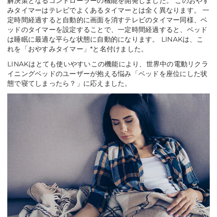
解決策となるコントローラーの機能を開発しました。 このおやす
みタイマーはテレビでよくあるタイマーとは全く異なります。 一
定時間経過すると自動的に画面を消すテレビのタイマー同様、ベ
ッドのタイマーを設定することで、一定時間経過すると、ベッド
は睡眠に最適な平らな状態に自動的になります。 LINAKは、こ
れを「おやすみタイマー」*と名付けました。
LINAKはとても使いやすいこの機能により、世界中の電動リクラ
イニングベッドのユーザーが抱える悩み
「ベッドを座位にした状
態で寝てしまったら？」
に応えました。