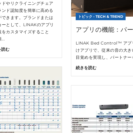
ッドやリクライニングチェア
ランド認知度を簡単に高める
トピック - TECH & TREND
ができます。ブランドまたは
カーとして、LINAKのアプリ
アプリの機能：パ
観をカスタマイズすること
..
LINAK Bed Contro
を読む
けアプリで、従来の音の大き
目覚めを実現し、パートナーを起
続きを読む