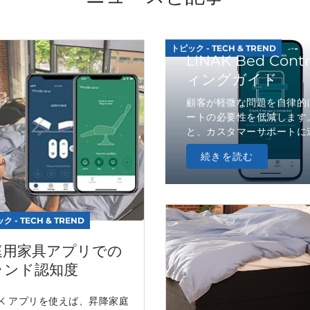
トピック - TECH & TREND
LINAK Bed C
ィングガイド
顧客が軽微な問題を自律的
ートの必要性を低減します
と、カスタマーサポートに連
続きを読む
ク - TECH & TREND
庭用家具アプリでの
ランド認知度
AK アプリを使えば、昇降家庭