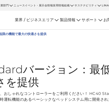
事業部門
ニュース
イベント・展示会情報
採用情報
組織
サステナビリティ
LIN
業界 / ビジネスエリア
製品情報
サポート
お
ン：最低限の機能で最大の快適さを提供
tandardバージョン：
さを提供
おしゃれなコントローラーをご利用ください！ HC40 Sta
時運転機能のあるベーシックなベッドシステム用に開発され