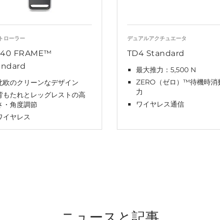
トローラー
デュアルアクチュエータ
40 FRAME™
TD4 Standard
andard
最大推力：5,500 N
ZERO（ゼロ）™待機時消
北欧のクリーンなデザイン
力
背もたれとレッグレストの高
ワイヤレス通信
さ・角度調節
ワイヤレス
ニュースと記事