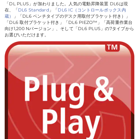
「DL PLUS」が加わりました。人気の電動昇降装置 DL6は現
在、「
DL6 Standard
」「
DL6 IC（コントロールボックス内
蔵）
」「DL6 ベンチタイプのデスク用取付ブラケット付き）」
「DL6 取付ブラケット付き」「DL6 PIEZO™」「高荷重作業台
向け1,200 Nバージョン」、そして「DL6 PLUS」の7タイプから
お選びいただけます。