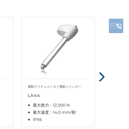
電動アクチュエータ / 電動シリンダー
電動アクチュ
LA44
LA31 C
最大推力：12,000 N
最大推力
最大速度：14.0 mm/秒
最大速度
IPX6
IPX6