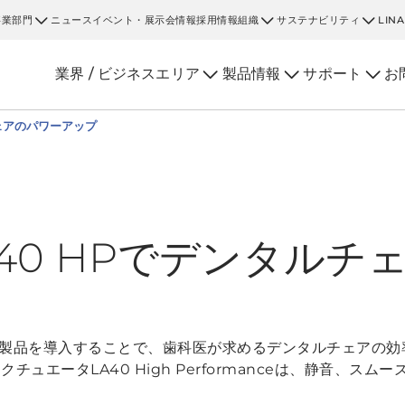
事業部門
ニュース
イベント・展示会情報
採用情報
組織
サステナビリティ
LIN
業界 / ビジネスエリア
製品情報
サポート
お
チェアのパワーアップ
40 HPでデンタルチ
の新製品を導入することで、歯科医が求めるデンタルチェアの
クチュエータLA40 High Performanceは、静音、ス