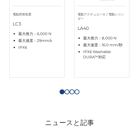
電動昇降装置
電動アクチュエータ / 電動シリン
ダー
LC3
LA40
最大推力：6,000 N
最大推力：8,000 N
最大速度：29mm/s
最大速度：16.0 mm/秒
IPX6
IPX6 Washable
DURA™対応
ニュースと記事