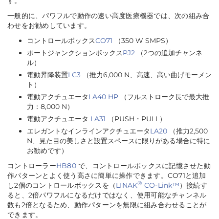
す。
一般的に、パワフルで動作の速い高度医療機器では、次の組み合
わせをお勧めしています。
コントロールボックス
CO71
（350 W SMPS）
ポートジャンクションボックス
PJ2
（2つの追加チャンネ
ル）
電動昇降装置
LC3
（推力6,000 N、高速、高い曲げモーメン
ト）
電動アクチュエータ
LA40 HP
（フルストローク長で最大推
力：8,000 N）
電動アクチュエータ
LA31
（PUSH・PULL）
エレガントなインラインアクチュエータ
LA20
（推力2,500
N、見た目の美しさと設置スペースに限りがある場合に特に
お勧めです）
コントローラー
HB80
で、コントロールボックスに記憶させた動
作パターンとよく使う高さに簡単に操作できます。CO71と追加
®
し2個のコントロールボックスを（
LINAK
CO-Link™
）接続す
ると、2倍パワフルになるだけではなく、使用可能なチャンネル
数も2倍となるため、動作パターンを無限に組み合わせることが
できます。