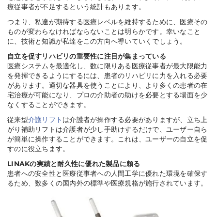
療従事者が不足するという統計もあります。
つまり、私達が期待する医療レベルを維持するために、医療その
ものが変わらなければならないことは明らかです。幸いなこと
に、技術と知識が私達をこの方向へ導いていくでしょう。
自立を促すリハビリの重要性に注目が集まっている
医療システムを最適化し、数に限りある医療従事者が最大限能力
を発揮できるようにするには、患者のリハビリに力を入れる必要
があります。適切な器具を使うことにより、より多くの患者の在
宅治療が可能になり、プロの介助者の助けを必要とする場面を少
なくすることができます。
従来型
介護リフト
は介護者が操作する必要がありますが、立ち上
がり補助リフトは介護者が少し手助けするだけで、ユーザー自ら
が簡単に操作することができます。これは、ユーザーの自立を促
すのに役立ちます。
LINAKの実績と耐久性に優れた製品に頼る
患者への安全性と医療従事者への人間工学に優れた環境を確保す
るため、数多くの国内外の標準や医療規格が施行されています。