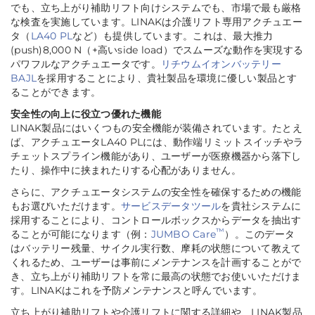
でも、立ち上がり補助リフト向けシステムでも、市場で最も厳格
な検査を実施しています。LINAKは介護リフト専用アクチュエー
タ（
LA40 PL
など）も提供しています。これは、最大推力
(push)8,000 N（+高いside load）でスムーズな動作を実現する
パワフルなアクチュエータです。
リチウムイオンバッテリー
BAJL
を採用することにより、貴社製品を環境に優しい製品とす
ることができます。
安全性の向上に役立つ優れた機能
LINAK製品にはいくつもの安全機能が装備されています。たとえ
ば、アクチュエータLA40 PLには、動作端リミットスイッチやラ
チェットスプライン機能があり、ユーザーが医療機器から落下し
たり、操作中に挟まれたりする心配がありません。
さらに、アクチュエータシステムの安全性を確保するための機能
もお選びいただけます。
サービスデータツール
を貴社システムに
採用することにより、コントロールボックスからデータを抽出す
™
ることが可能になります（例：
JUMBO Care
）。このデータ
はバッテリー残量、サイクル実行数、摩耗の状態について教えて
くれるため、ユーザーは事前にメンテナンスを計画することがで
き、立ち上がり補助リフトを常に最高の状態でお使いいただけま
す。LINAKはこれを予防メンテナンスと呼んでいます。
立ち上がり補助リフトや介護リフトに関する詳細や、LINAK製品