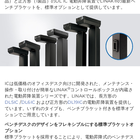
品）と正方形（1製品）のDL IC 電動昇降装置でLINAK®の最新ベ
ンチブラケットを、標準オプションとして提供しています。
ICは低価格のオフィスデスク向けに開発された、メンテナンス・
®
操作・取り付けが簡単なLINAK
コントロールボックスが内蔵さ
れた電動昇降装置シリーズです。LINAKでは、長方形の
DL5IC
/
DL6IC
および正方形の
DL19IC
の電動昇降装置を提供し
ています。いずれのタイプも、ベンチブラケット付きを標準オプ
ションでご用意しています。
ベンチデスクのデザインをフレキシブルにする標準ブラケットオ
プション
標準ブラケットを採用することにより、電動昇降式のベンチデス