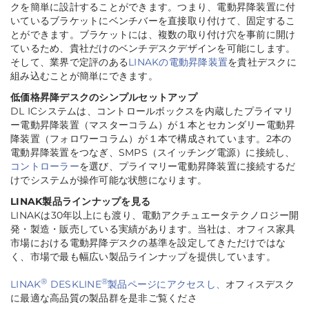
クを簡単に設計することができます。つまり、電動昇降装置に付
いているブラケットにベンチバーを直接取り付けて、固定するこ
とができます。ブラケットには、複数の取り付け穴を事前に開け
ているため、貴社だけのベンチデスクデザインを可能にします。
そして、業界で定評のある
LINAKの電動昇降装置
を貴社デスクに
組み込むことが簡単にできます。
低価格昇降デスクのシンプルセットアップ
DL ICシステムは、コントロールボックスを内蔵したプライマリ
ー電動昇降装置（マスターコラム）が１本とセカンダリー電動昇
降装置（フォロワーコラム）が１本で構成されています。2本の
電動昇降装置をつなぎ、SMPS（スイッチング電源）に接続し、
コントローラー
を選び、プライマリー電動昇降装置に接続するだ
けでシステムが操作可能な状態になります。
LINAK製品ラインナップを見る
LINAKは30年以上にも渡り、電動アクチュエータテクノロジー開
発・製造・販売している実績があります。当社は、オフィス家具
市場における電動昇降デスクの基準を設定してきただけではな
く、市場で最も幅広い製品ラインナップを提供しています。
®
®
LINAK
DESKLINE
製品ページにアクセスし、
オフィスデスク
に最適な高品質の製品群を是非ご覧くださ