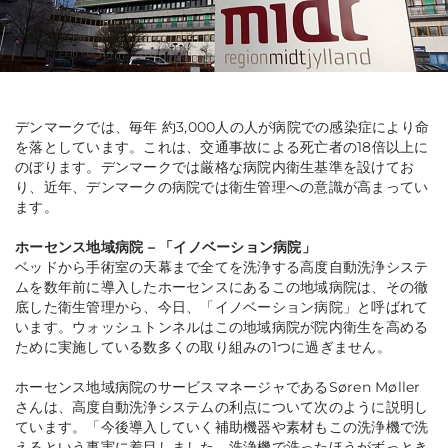
デンマークでは、毎年 約3,000人の人が病院での感染症により命
を落としています。これは、交通事故による死亡者の18倍以上に
のぼります。デンマークでは厳格な病院内衛生基準を設けてお
り、近年、デンマークの病院では衛生管理への意識が高まってい
ます。
ホーセンス地域病院 – 「イノベーション病院」
ベッドから手術室の天幕まで全てを洗浄する高度自動洗浄システ
ムを数年前に導入したホーセンスにあるこの地域病院は、その徹
底した衛生管理から、今日、「イノベーション病院」と呼ばれて
います。ウォッシュトンネルはこの地域病院が院内衛生を高める
ために実施している数多くの取り組みの1つに過ぎません。
ホーセンス地域病院のサービスマネージャであるSøren Møller
さんは、高度自動洗浄システムの利点について次のように説明し
ています。「今後導入していく補助機器や素材もこの洗浄機で洗
えるという事実に着目しました。洗浄機で洗ったほうがずっとき