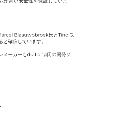
ムが高い安全性を保証していま
Blaauwbbroek氏とTino G.
なると確信しています。
メーカーもdu Long氏の開発ジ
ア