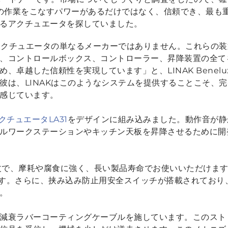
氏は、この作業をこなすパワーがあるだけではなく、信頼でき、最
るアクチュエータを探していました。
動アクチュエータの単なるメーカーではありません。これらの
、コントロールボックス、コントローラー、昇降装置の全て
越した信頼性を実現しています」と、LINAK BeneluxのGer
彼は、LINAKはこのようなシステムを提供することこそ、
感じています。
アクチュエータLA31
をデザインに組み込みました。動作音が静
ルワークステーションやキッチン天板を昇降させるために開発
頑丈で、摩耗や腐食に強く、長い製品寿命でお使いいただけます
します。さらに、挟み込み防止用安全スイッチが搭載されてお
。
減衰ラバーコーティングケーブルを施しています。このスト