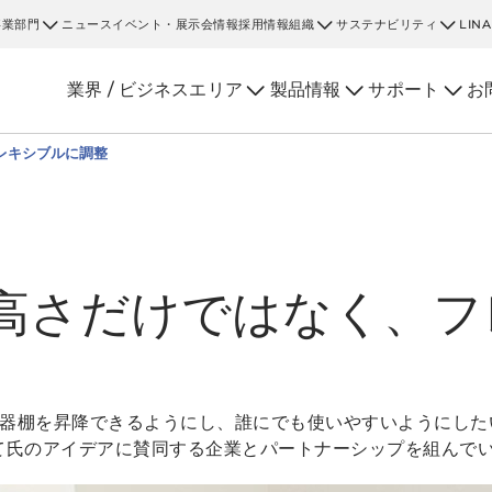
事業部門
ニュース
イベント・展示会情報
採用情報
組織
サステナビリティ
LIN
業界 / ビジネスエリア
製品情報
サポート
お
レキシブルに調整
高さだけではなく、フ
器棚を昇降できるようにし、誰にでも使いやすいようにした
、そして氏のアイデアに賛同する企業とパートナーシップを組んで