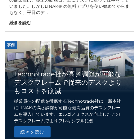
の従業員は、従来の勤務日、主にデスクに座って仕事をして
いました。しかしLINAK® の無料アプリを使い始めてからま
もなく、平日のデ...
続きを読む
事例
Technotrade社が高さ調節が可能な
デスクフレームで従来のデスクより
もコストを削減
従業員への配慮を徹底するTechnotrade社は、新本社
にLINAKの高さ調節が可能な最高品質のデスクフレー
ムを導入しています。エルゴノミクスが向上したこの
デスクフレームでよりフレキシブルに働...
続きを読む