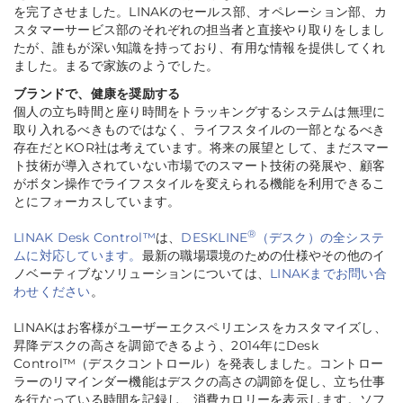
を完了させました。LINAKのセールス部、オペレーション部、カ
スタマーサービス部のそれぞれの担当者と直接やり取りをしまし
たが、誰もが深い知識を持っており、有用な情報を提供してくれ
ました。まるで家族のようでした
。
ブランドで、健康を奨励する
個人の立ち時間と座り時間をトラッキングするシステムは無理に
取り入れるべきものではなく、ライフスタイルの一部となるべき
存在だとKOR社は考えています。将来の展望として、まだスマー
ト技術が導入されていない市場でのスマート技術の発展や、顧客
がボタン操作でライフスタイルを変えられる機能を利用できるこ
とにフォーカスしています。
®
LINAK Desk Control™
は、
DESKLINE
（デスク）の全システ
ムに対応しています。
最新の職場環境のための仕様やその他のイ
ノベーティブなソリューションについては、
LINAKまでお問い合
わせください
。
LINAKはお客様がユーザーエクスペリエンスをカスタマイズし、
昇降デスクの高さを調節できるよう、2014年にDesk
Control™（デスクコントロール）を発表しました。コントロー
ラーのリマインダー機能はデスクの高さの調節を促し、立ち仕事
を行なっている時間を記録し、消費カロリーを表示します。ソフ