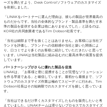
ーズを満たすよう、Desk Controlソフトウェアのカスタマイズ
を依頼しました。
「
LINAKをパートナーに選んだ理由は、彼らの製品が世界最高の
ものだからです。当社の全体的なブランド・製品基準を満たす水
準の製品を提供する企業は他にありませんでした
」と語るのは、
KOR社の共同創業者であるTim Dobson社長です。
「
当社は細部まで手を抜くことはありません。お客様には当社ブ
ランドを評価し、ブランドへの信頼感や当社と築いた関係によ
り、口コミでより多くのお客様に紹介していただきたいと思って
います。LINAKは当社製品に組み込むのに最高水準の装置を提供
しています
」
パートナーシップがさらに優れた製品を促進
LINAKは、「お客様と密に提携することが完璧なソリューション
を作る早道である」と確信しています。最初から最後まで、ソフ
トウェアのカスタマイズ作業は極めてスピーディに行われ、Tim
Dobson社長はその短納期でのカスタマイズを嬉しく思っていま
す。
「
当社はできるだけ早くカスタマイズしたものを販売したいと考
えていました。LINAKチームは滞りないプロセスでカスタマイズ