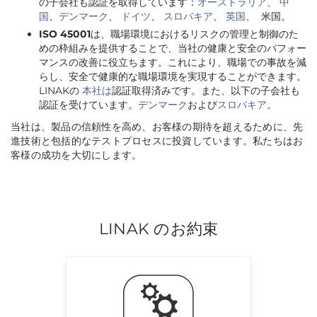
の子会社も認証を取得しています：
オーストラリア
、
中
国
、
デンマーク
、
ドイツ
、
スロバキア
、
英国
、 米国。
ISO 45001
は、職場環境におけるリスクの管理と制御のた
めの枠組みを提供することで、当社の健康と安全のパフォー
マンスの改善に役立ちます。これにより、職場での事故を減
らし、安全で健康的な職場環境を実現することができます。
LINAKの
本社は
認証取得済みです。また、以下の子会社も
認証を受けています。
デンマーク
および
スロバキア
。
当社は、製品の信頼性を高め、お客様の期待を超えるために、先
進技術と包括的なテストプロセスに投資しています。私たちはお
客様の成功を大切にします。
LINAK のお約束