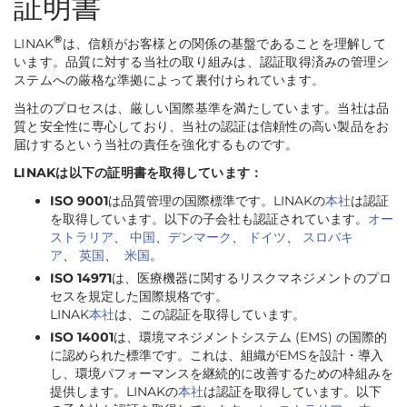
証明書
®
LINAK
は、信頼がお客様との関係の基盤であることを理解して
います。品質に対する当社の取り組みは、認証取得済みの管理シ
ステムへの厳格な準拠によって裏付けられています。
当社のプロセスは、厳しい国際基準を満たしています。当社は品
質と安全性に専心しており、当社の認証は信頼性の高い製品をお
届けするという当社の責任を強化するものです。
LINAKは以下の証明書を取得しています：
ISO 9001
は品質管理の国際標準です。LINAKの
本社
は認証
を取得しています。以下の子会社も認証されています。
オー
ストラリア
、
中国
、
デンマーク
、
ドイツ
、
スロバキ
ア
、
英国
、
米国
。
ISO 14971
は、医療機器に関するリスクマネジメントのプロ
セスを規定した国際規格です。
LINAK
本社
は、この認証を取得しています。
ISO 14001
は、環境マネジメントシステム (EMS) の国際的
に認められた標準です。これは、組織がEMSを設計・導入
し、環境パフォーマンスを継続的に改善するための枠組みを
提供します。LINAKの
本社
は認証を取得しています。以下