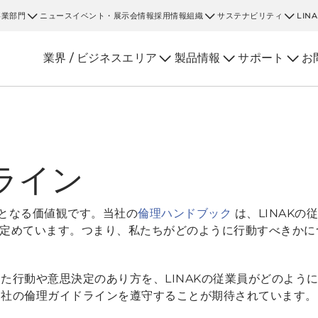
事業部門
ニュース
イベント・展示会情報
採用情報
組織
サステナビリティ
LIN
業界 / ビジネスエリア
製品情報
サポート
お
ライン
となる価値観です。当社の
倫理ハンドブック
は、LINAK
定めています。つまり、私たちがどのように行動すべきかに
った行動や意思決定のあり方を、LINAKの従業員がどのよ
、当社の倫理ガイドラインを遵守することが期待されています。